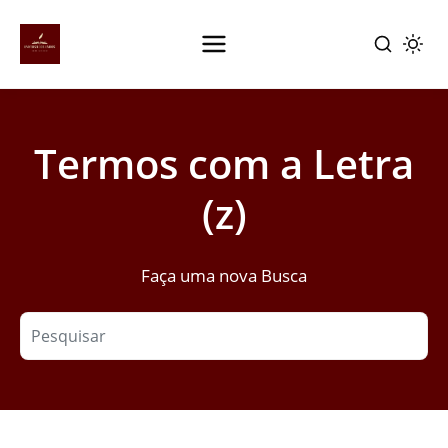
Pular
para
Termos com a Letra
o
conteúdo
(z)
principal
Faça uma nova Busca