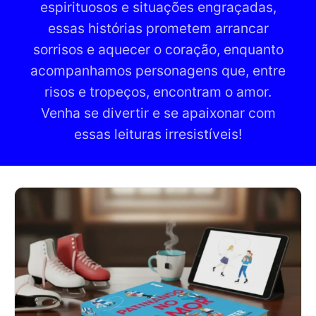
espirituosos e situações engraçadas,
essas histórias prometem arrancar
sorrisos e aquecer o coração, enquanto
acompanhamos personagens que, entre
risos e tropeços, encontram o amor.
Venha se divertir e se apaixonar com
essas leituras irresistíveis!