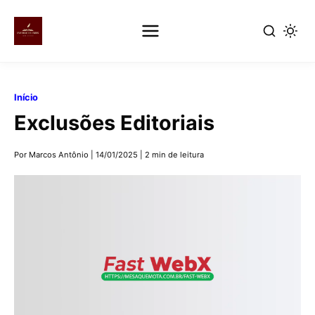
Pular
para
Início
o
Exclusões Editoriais
conteúdo
principal
Por Marcos Antônio
|
14/01/2025
|
2 min de leitura