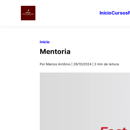
Início
Cursos
Pular
para
Início
o
Mentoria
conteúdo
principal
Por Marcos Antônio
|
26/10/2024
|
2 min de leitura