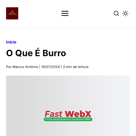
Pular
para
Início
o
O Que É Burro
conteúdo
principal
Por Marcos Antônio
|
16/07/2024
|
3 min de leitura