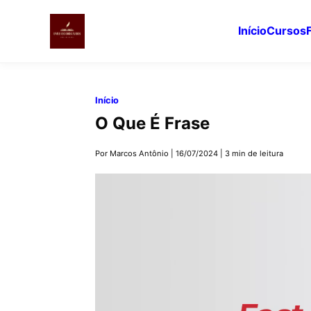
Início
Cursos
Pular
para
Início
o
O Que É Frase
conteúdo
principal
Por Marcos Antônio
|
16/07/2024
|
3 min de leitura