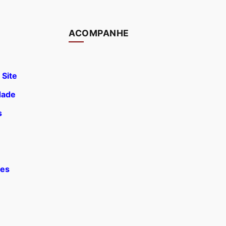
ACOMPANHE
 Site
idade
s
ões