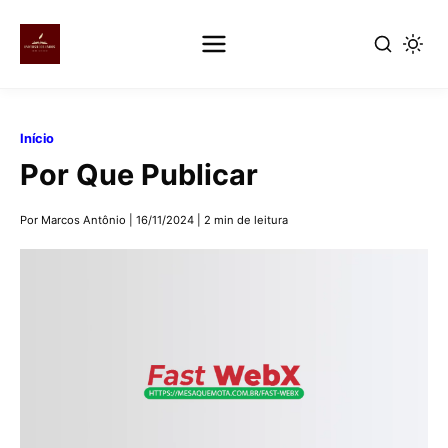
Pular
para
Início
o
Por Que Publicar
conteúdo
principal
Por Marcos Antônio
|
16/11/2024
|
2 min de leitura