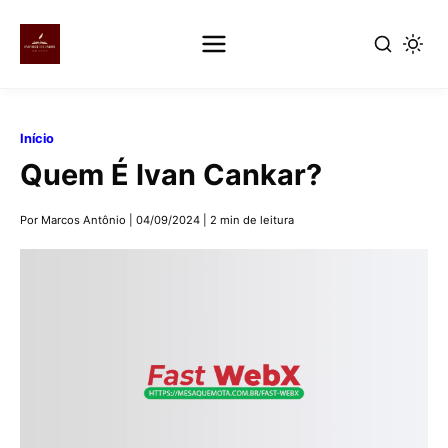
Pular
para
Início
o
Quem É Ivan Cankar?
conteúdo
principal
Por Marcos Antônio
|
04/09/2024
|
2 min de leitura