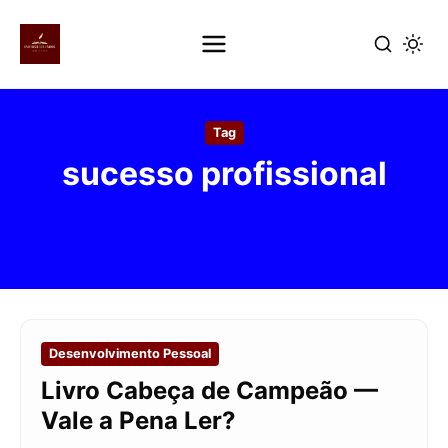
Pular
para
Tag
o
sucesso profissional
conteúdo
principal
Desenvolvimento Pessoal
Livro Cabeça de Campeão —
Vale a Pena Ler?