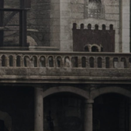
Os Sete Reinos e as Grandes
Casas
Em Westeros, os Sete Reinos são
governados por grandes casas, cada
uma com suas tradições, lealdades e
rivalidades. As casas Stark, Lannister,
Targaryen, Baratheon e Greyjoy são