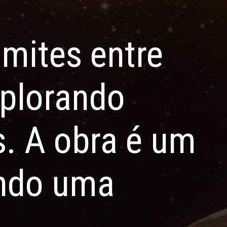
limites entre
explorando
. A obra é um
ando uma