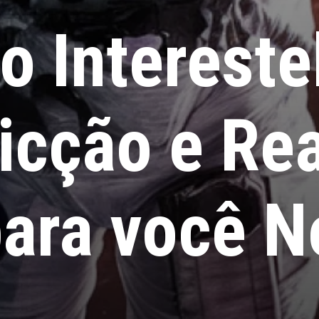
o Intereste
Ficção e Re
ara você N