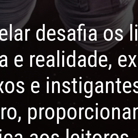
telar desafia os 
ca e realidade, 
s e instigantes
ro, proporcion
ca aos leitores.