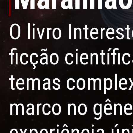
O livro Interes
ficção científi
temas complexo
marco no gêne
experiência úni