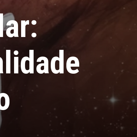
lar:
alidade
o