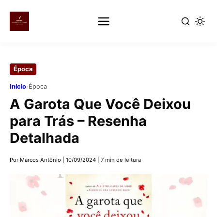
Pular
para
Época
o
conteúdo
›
Início
Época
principal
A Garota Que Você Deixou
para Trás – Resenha
Detalhada
Por Marcos Antônio
|
10/09/2024
|
7 min de leitura