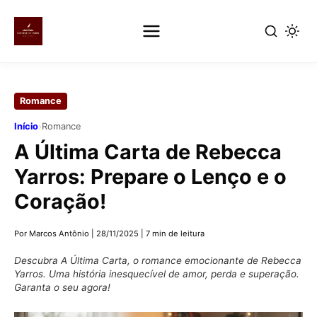
Pular
para
Romance
o
conteúdo
›
Início
Romance
principal
A Última Carta de Rebecca
Yarros: Prepare o Lenço e o
Coração!
Por Marcos Antônio
|
28/11/2025
|
7 min de leitura
Descubra A Última Carta, o romance emocionante de Rebecca
Yarros. Uma história inesquecível de amor, perda e superação.
Garanta o seu agora!