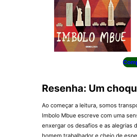
Comp
Resenha: Um choque
Ao começar a leitura, somos trans
Imbolo Mbue escreve com uma sensi
enxergar os desafios e as alegrias 
homem trabalhador e cheio de esper