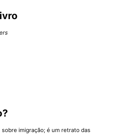
ivro
ers
o?
a sobre imigração; é um retrato das