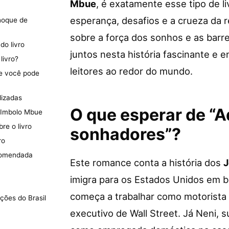
Mbue
, é exatamente esse tipo de l
esperança, desafios e a crueza da re
hoque de
sobre a força dos sonhos e as barr
do livro
juntos nesta história fascinante e 
livro?
leitores ao redor do mundo.
ue você pode
lizadas
O que esperar de “A
 Imbolo Mbue
re o livro
sonhadores”?
ro
ecomendada
Este romance conta a história dos
J
imigra para os Estados Unidos em b
começa a trabalhar como motorista 
ações do Brasil
executivo de Wall Street. Já Neni, 