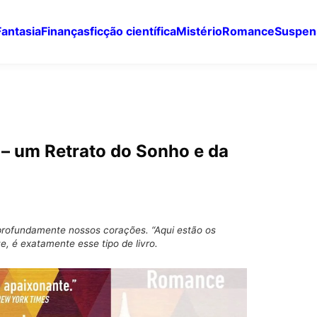
Fantasia
Finanças
ficção científica
Mistério
Romance
Suspen
– um Retrato do Sonho e da
profundamente nossos corações. “Aqui estão os
 é exatamente esse tipo de livro.