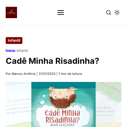
Pular
para
Infantil
o
conteúdo
›
Início
Infantil
principal
Cadê Minha Risadinha?
Por Marcos Antônio
|
31/01/2025
|
7 min de leitura