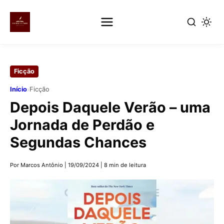
Pular
para
Ficção
o
conteúdo
›
Início
Ficção
principal
Depois Daquele Verão – uma
Jornada de Perdão e
Segundas Chances
Por Marcos Antônio
|
19/09/2024
|
8 min de leitura