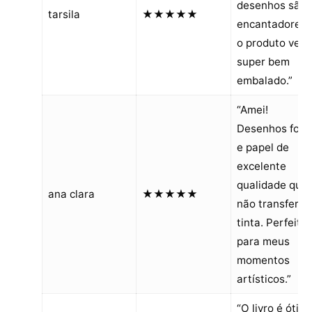
desenhos são
tarsila
★★★★★
encantadores 
o produto vem
super bem
embalado.”
“Amei!
Desenhos fofo
e papel de
excelente
qualidade que
ana clara
★★★★★
não transfere 
tinta. Perfeito
para meus
momentos
artísticos.”
“O livro é ótimo