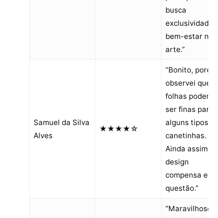
busca
exclusividade 
bem-estar na
arte.”
“Bonito, porém
observei que a
folhas podem
ser finas para
Samuel da Silva
alguns tipos d
★★★★☆
Alves
canetinhas.
Ainda assim, o
design
compensa ess
questão.”
“Maravilhoso! 