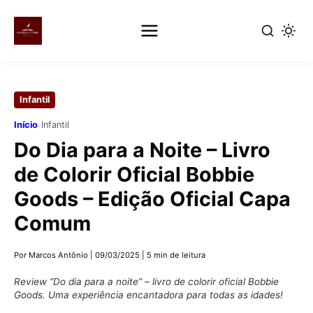
Pular
para
Infantil
o
conteúdo
›
Início
Infantil
principal
Do Dia para a Noite – Livro
de Colorir Oficial Bobbie
Goods – Edição Oficial Capa
Comum
Por Marcos Antônio
|
09/03/2025
|
5 min de leitura
Review “Do dia para a noite” – livro de colorir oficial Bobbie
Goods. Uma experiência encantadora para todas as idades!