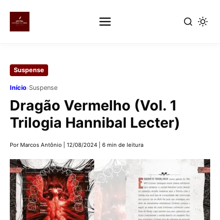
Pular
para
Suspense
o
conteúdo
›
Início
Suspense
principal
Dragão Vermelho (Vol. 1
Trilogia Hannibal Lecter)
Por Marcos Antônio
|
12/08/2024
|
6 min de leitura