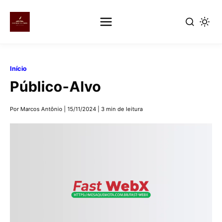
Pular
para
Início
o
Público-Alvo
conteúdo
principal
Por Marcos Antônio
|
15/11/2024
|
3 min de leitura