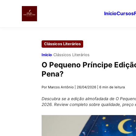
Início
Cursos
Pular
para
Clássicos Literários
o
conteúdo
›
Início
Clássicos Literários
principal
O Pequeno Príncipe Ediçã
Pena?
Por Marcos Antônio
|
26/04/2026
|
6 min de leitura
Descubra se a edição almofadada de O Pequeno 
2026. Review completo sobre qualidade, preço e 