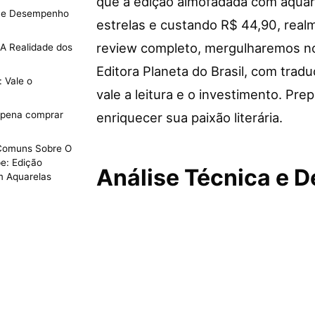
que a edição almofadada com aquarel
a e Desempenho
estrelas e custando R$ 44,90, rea
review completo, mergulharemos no
 A Realidade dos
Editora Planeta do Brasil, com tradu
: Vale o
vale a leitura e o investimento. Pr
a pena comprar
enriquecer sua paixão literária.
Comuns Sobre O
e: Edição
Análise Técnica e 
 Aquarelas