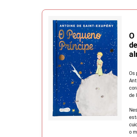
O 
de
a
Os 
Ant
cor
de 
Nes
est
cui
o m