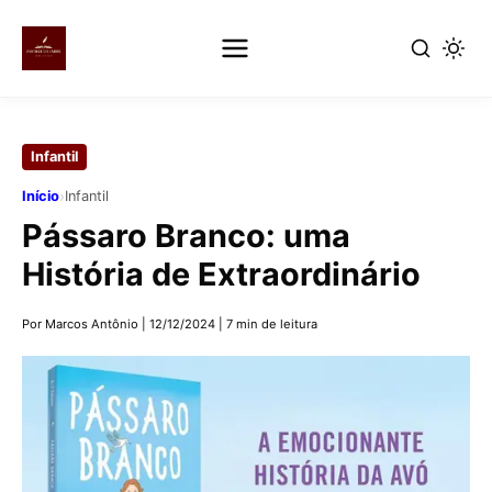
Pular
para
Infantil
o
conteúdo
›
Início
Infantil
principal
Pássaro Branco: uma
História de Extraordinário
Por Marcos Antônio
|
12/12/2024
|
7 min de leitura