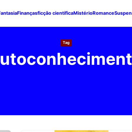
Fantasia
Finanças
ficção científica
Mistério
Romance
Suspen
Tag
utoconhecimen