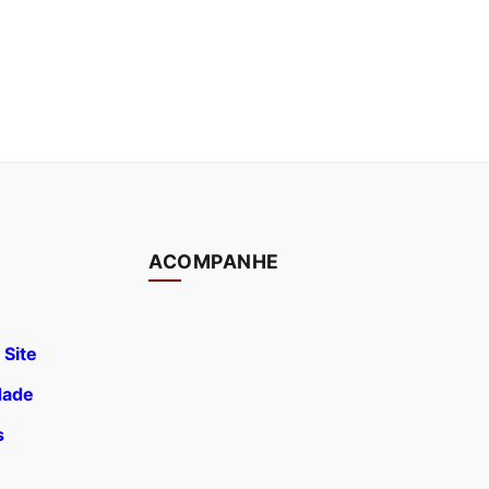
ACOMPANHE
 Site
idade
s