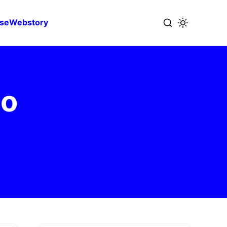
se
Webstory
to