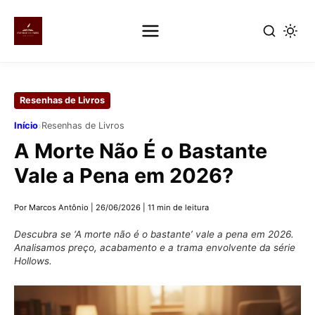
Pular
para
Resenhas de Livros
o
conteúdo
›
Início
Resenhas de Livros
principal
A Morte Não É o Bastante
Vale a Pena em 2026?
Por Marcos Antônio
|
26/06/2026
|
11 min de leitura
Descubra se ‘A morte não é o bastante’ vale a pena em 2026.
Analisamos preço, acabamento e a trama envolvente da série
Hollows.