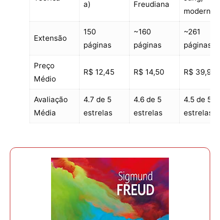
a)
Freudiana
moderna)
150
~160
~261
Extensão
páginas
páginas
páginas
Preço
R$ 12,45
R$ 14,50
R$ 39,90
Médio
Avaliação
4.7 de 5
4.6 de 5
4.5 de 5
Média
estrelas
estrelas
estrelas