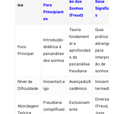
ão dos
Seus
ica
Para
Sonhos
Significa
Principiant
(Freud)
s
es
Teoria
Guia
fundament
prático e
Introdução
al e
abrangen
Foco
didática à
aprofundad
para
Principal
psicanálise
a da
interpreta
dos sonhos
psicanálise
ão de
freudiana
sonhos
Nível de
Iniciante/Le
Avançado/A
Iniciante/I
Dificuldade
igo
cadêmico
termediár
Diversas
Freudiana
Exclusivam
Abordagem
(Freud,
(simplificad
ente
Teórica
Jung,