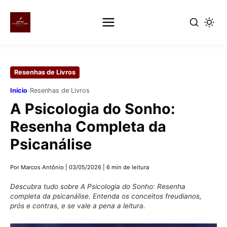
Pular
para
Resenhas de Livros
o
conteúdo
›
Início
Resenhas de Livros
principal
A Psicologia do Sonho:
Resenha Completa da
Psicanálise
Por Marcos Antônio
|
03/05/2026
|
6 min de leitura
Descubra tudo sobre A Psicologia do Sonho: Resenha
completa da psicanálise. Entenda os conceitos freudianos,
prós e contras, e se vale a pena a leitura.