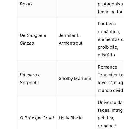
Rosas
protagonista
feminina forte
Fantasia
romântica,
De Sangue e
Jennifer L.
elementos de
Cinzas
Armentrout
proibição,
mistério
Romance
Pássaro e
“enemies-to-
Shelby Mahurin
Serpente
lovers”, magia,
mundo dividid
Universo das
fadas, intriga
O Príncipe Cruel
Holly Black
política,
romance