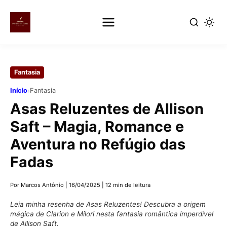
Pular
para
Fantasia
o
conteúdo
›
Início
Fantasia
principal
Asas Reluzentes de Allison
Saft – Magia, Romance e
Aventura no Refúgio das
Fadas
Por Marcos Antônio
|
16/04/2025
|
12 min de leitura
Leia minha resenha de Asas Reluzentes! Descubra a origem
mágica de Clarion e Milori nesta fantasia romântica imperdível
de Allison Saft.