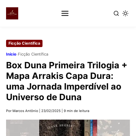
Pular
para
Ficção Científica
o
conteúdo
›
Início
Ficção Científica
principal
Box Duna Primeira Trilogia +
Mapa Arrakis Capa Dura:
uma Jornada Imperdível ao
Universo de Duna
Por Marcos Antônio
|
23/02/2025
|
9 min de leitura