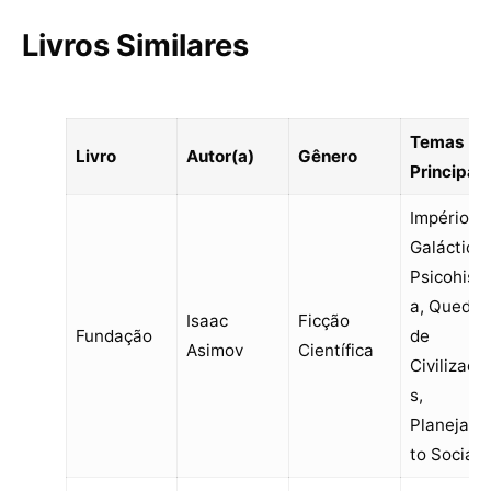
Livros Similares
Temas
Livro
Autor(a)
Gênero
Principais
Impérios
Galácticos
Psicohistó
a, Queda
Isaac
Ficção
Fundação
de
Asimov
Científica
Civilizaçõ
s,
Planejam
to Social