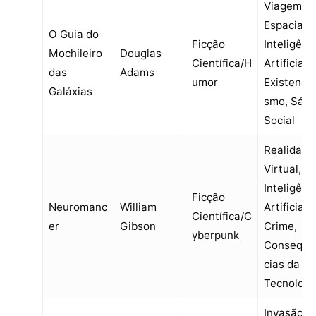
Viagem
Espacial,
O Guia do
Ficção
Inteligênc
Mochileiro
Douglas
Científica/H
Artificial,
das
Adams
umor
Existencia
Galáxias
smo, Sáti
Social
Realidade
Virtual,
Inteligênc
Ficção
Neuromanc
William
Artificial,
Científica/C
er
Gibson
Crime,
yberpunk
Consequê
cias da
Tecnologi
Invasão