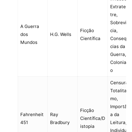
Extraterr
tre,
Sobrevivê
A Guerra
Ficção
cia,
dos
H.G. Wells
Científica
Consequê
Mundos
cias da
Guerra,
Coloniali
o
Censura,
Totalitaris
mo,
Importânc
Ficção
Fahrenheit
Ray
a da
Científica/D
451
Bradbury
Leitura,
istopia
Individual