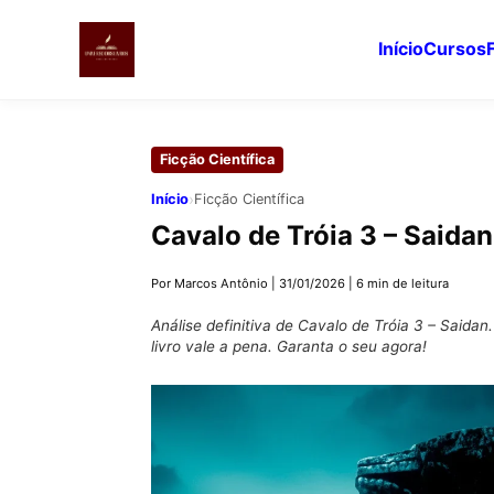
Início
Cursos
Pular
para
Ficção Científica
o
conteúdo
›
Início
Ficção Científica
principal
Cavalo de Tróia 3 – Saida
Por Marcos Antônio
|
31/01/2026
|
6 min de leitura
Análise definitiva de Cavalo de Tróia 3 – Saida
livro vale a pena. Garanta o seu agora!