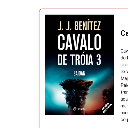
Ca
Cav
do 
Uni
exc
Maj
Pal
tra
apa
mar
min
cor