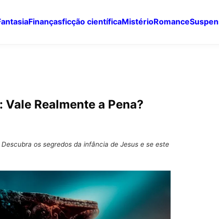
Fantasia
Finanças
ficção científica
Mistério
Romance
Suspen
n: Vale Realmente a Pena?
n. Descubra os segredos da infância de Jesus e se este