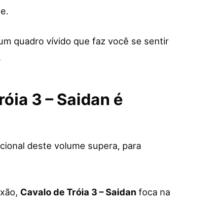
e.
um quadro vívido que faz você se sentir
.
róia 3 – Saidan é
cional deste volume supera, para
ixão,
Cavalo de Tróia 3 – Saidan
foca na