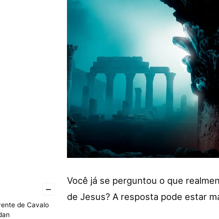
Você já se perguntou o que realme
–
de Jesus? A resposta pode estar ma
vente de Cavalo
idan