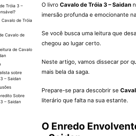
O livro
Cavalo de Tróia 3 – Saidan
n
de Tróia 3 –
ensável?
imersão profunda e emocionante n
: Cavalo de Tróia
Se você busca uma leitura que desa
de Cavalo de
chegou ao lugar certo.
Leitura de Cavalo
idan
Neste artigo, vamos dissecar por q
o
mais bela da saga.
alista sobre
 3 – Saidan
lusões
Prepare-se para descobrir se
Caval
redito Sobre
literário que falta na sua estante.
 3 – Saidan
O Enredo Envolvente