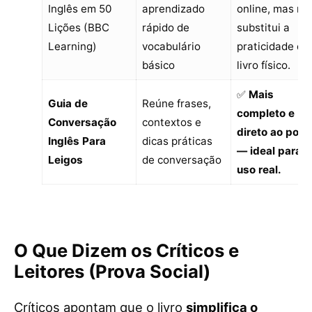
Inglês em 50
aprendizado
online, mas nã
Lições (BBC
rápido de
substitui a
Learning)
vocabulário
praticidade do
básico
livro físico.
✅
Mais
Guia de
Reúne frases,
completo e
Conversação
contextos e
direto ao pont
Inglês Para
dicas práticas
— ideal para
Leigos
de conversação
uso real.
O Que Dizem os Críticos e
Leitores (Prova Social)
Críticos apontam que o livro
simplifica o