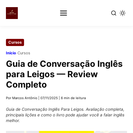
Pular
para
Cursos
o
conteúdo
›
Início
Cursos
principal
Guia de Conversação Inglês
para Leigos — Review
Completo
Por Marcos Antônio
|
07/11/2025
|
6 min de leitura
Guia de Conversação Inglês Para Leigos. Avaliação completa,
principais lições e como o livro pode ajudar você a falar inglês
melhor.