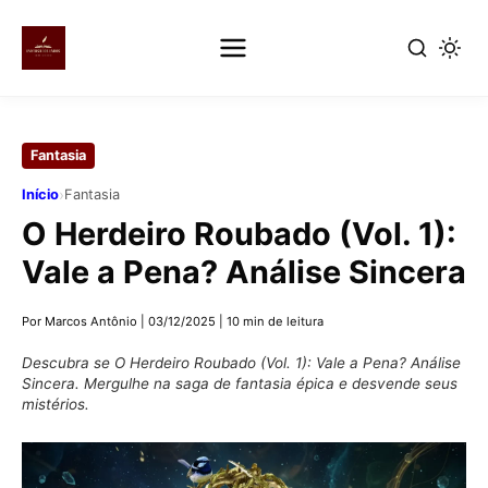
Pular
para
Fantasia
o
conteúdo
›
Início
Fantasia
principal
O Herdeiro Roubado (Vol. 1):
Vale a Pena? Análise Sincera
Por Marcos Antônio
|
03/12/2025
|
10 min de leitura
Descubra se O Herdeiro Roubado (Vol. 1): Vale a Pena? Análise
Sincera. Mergulhe na saga de fantasia épica e desvende seus
mistérios.