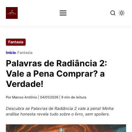
Pular
para
Fantasia
o
conteúdo
›
Início
Fantasia
principal
Palavras de Radiância 2:
Vale a Pena Comprar? a
Verdade!
Por Marcos Antônio
|
04/01/2026
|
9 min de leitura
Descubra se Palavras de Radiância 2 vale a pena! Minha
análise honesta revela tudo sobre o livro, sem spoilers.