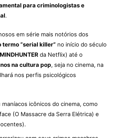
amental para criminologistas e
al
.
minosos em série mais notórios dos
 termo “serial killer”
no início do século
MINDHUNTER
da Netflix) até o
nos na cultura pop
, seja no cinema, na
lhará nos perfis psicológicos
ou maníacos icônicos do cinema, como
ace (O Massacre da Serra Elétrica) e
nocentes).
aterrorizou com seus crimes macabros