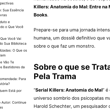
pectivas
Killers: Anatomia do Mal: Entre na
: Sua Essência
Books
.
vras
duto e
do o Que Você
Prepare-se para uma jornada intens
humana, um dossiê definitivo que 
s Que Você Vai
o Sua Biblioteca
sobre o que faz um monstro.
lizadas: O Que os
izem
ue Vão Te
Sobre o que se Trat
s Bastidores da
Pela Trama
ecomendada: Para
tória?
“
Serial Killers: Anatomia do Mal
” é
Quem Está por
universo sombrio dos psicopatas mai
o Autor: Continue
Harold Schechter, um pesquisador 
as