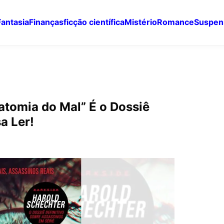
Fantasia
Finanças
ficção científica
Mistério
Romance
Suspen
natomia do Mal” É o Dossiê
a Ler!