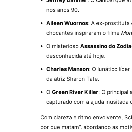
nos anos 90.
Aileen Wuornos
: A ex-prostituta
chocantes inspiraram o filme
Mon
O misterioso
Assassino do Zodí
desconhecida até hoje.
Charles Manson
: O lunático líde
da atriz Sharon Tate.
O
Green River Killer
: O principal
capturado com a ajuda inusitada de
Com clareza e ritmo envolvente, S
por que matam”, abordando as motiv