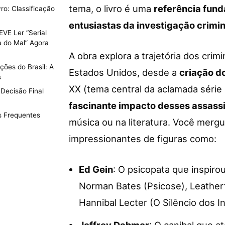
tema, o livro é uma
referência fund
ro: Classificação
entusiastas da investigação crimin
VE Ler “Serial
a do Mal” Agora
A obra explora a trajetória dos cri
ações do Brasil: A
Estados Unidos, desde a
criação do
s
XX (tema central da aclamada série
Decisão Final
fascinante impacto desses assassi
s Frequentes
música ou na literatura. Você mergu
impressionantes de figuras como:
Ed Gein
: O psicopata que inspir
Norman Bates (Psicose), Leatherf
Hannibal Lecter (O Silêncio dos I
Jeffrey Dahmer
: O canibal que 