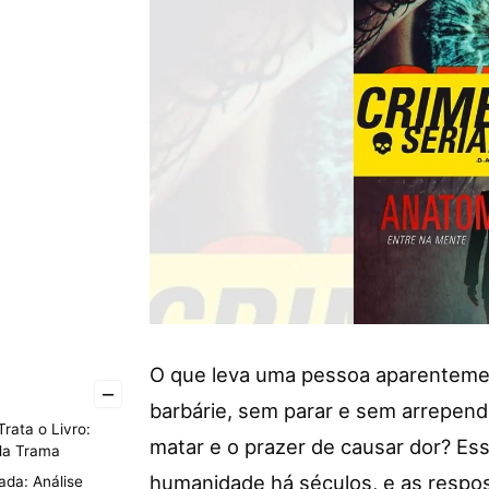
O que leva uma pessoa aparentemen
–
barbárie, sem parar e sem arrepen
rata o Livro:
matar e o prazer de causar dor? E
la Trama
humanidade há séculos, e as respo
da: Análise