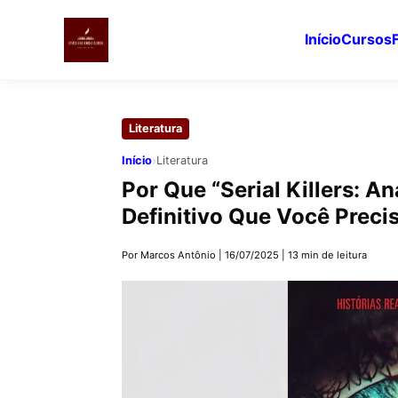
Início
Cursos
Pular
para
Literatura
o
conteúdo
›
Início
Literatura
principal
Por Que “Serial Killers: A
Definitivo Que Você Precis
Por Marcos Antônio
|
16/07/2025
|
13 min de leitura