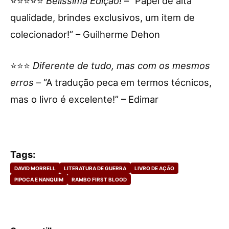
⭐⭐⭐⭐⭐
Belíssima Edição!
– “Papel de alta
qualidade, brindes exclusivos, um item de
colecionador!” – Guilherme Dehon
⭐⭐⭐
Diferente de tudo, mas com os mesmos
erros
– “A tradução peca em termos técnicos,
mas o livro é excelente!” – Edimar
Tags:
DAVID MORRELL
LITERATURA DE GUERRA
LIVRO DE AÇÃO
PIPOCA E NANQUIM
RAMBO FIRST BLOOD