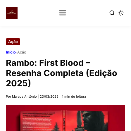
Pular
para
Ação
o
conteúdo
›
Início
Ação
principal
Rambo: First Blood –
Resenha Completa (Edição
2025)
Por Marcos Antônio
|
23/03/2025
|
4 min de leitura