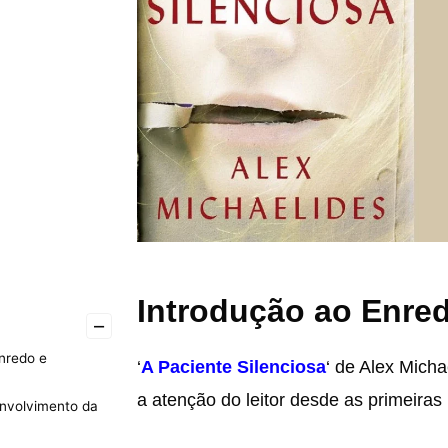
Introdução ao Enre
–
nredo e
‘
A Paciente Silenciosa
‘ de Alex Micha
a atenção do leitor desde as primeiras
envolvimento da