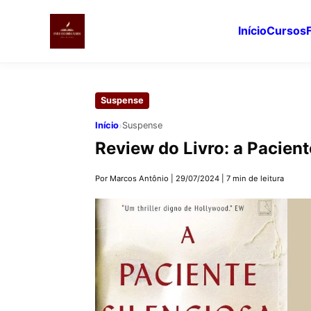
Início
Cursos
Pular
para
Suspense
o
conteúdo
›
Início
Suspense
principal
Review do Livro: a Pacient
Por Marcos Antônio
|
29/07/2024
|
7 min de leitura