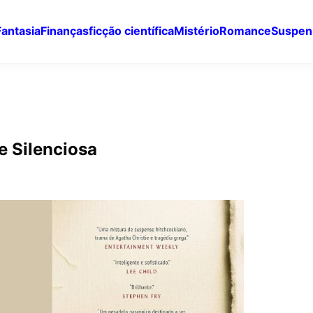
Fantasia
Finanças
ficção científica
Mistério
Romance
Suspen
e Silenciosa