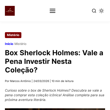
Pular
para
Mistério
o
conteúdo
›
Início
Mistério
principal
Box Sherlock Holmes: Vale a
Pena Investir Nesta
Coleção?
Por Marcos Antônio
|
24/03/2026
|
10 min de leitura
Curioso sobre o box de Sherlock Holmes? Descubra se vale a
pena comprar esta coleção icônica! Análise completa para sua
próxima aventura literária.