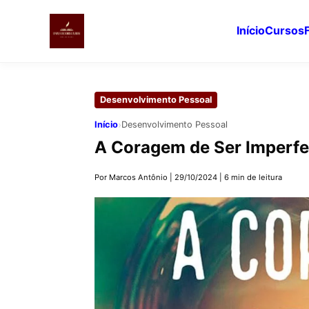
Início
Cursos
Pular
para
Desenvolvimento Pessoal
o
conteúdo
›
Início
Desenvolvimento Pessoal
principal
A Coragem de Ser Imperfe
Por Marcos Antônio
|
29/10/2024
|
6 min de leitura