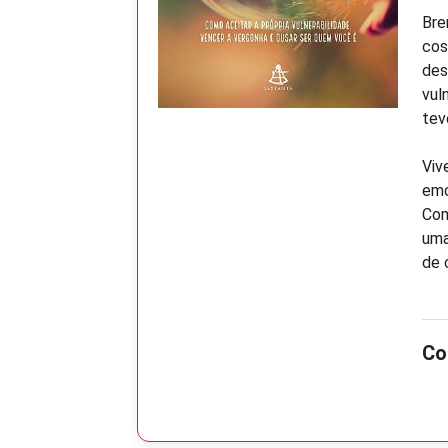
Bre
cos
des
vul
tev
Viv
emo
Com
uma
de 