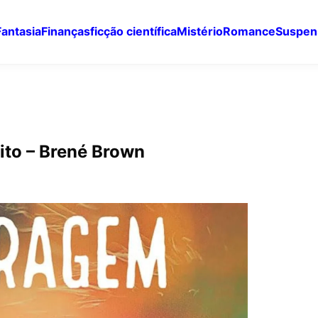
Fantasia
Finanças
ficção científica
Mistério
Romance
Suspen
ito – Brené Brown