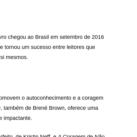
livro chegou ao Brasil em setembro de 2016
e tornou um sucesso entre leitores que
 si mesmos.
promovem o autoconhecimento e a coragem
e
, também de Brené Brown, oferece uma
 impactante.
rfeito
, de Kristin Neff, e
A Coragem de Não