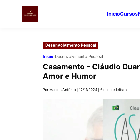
Início
Cursos
Pular
para
Desenvolvimento Pessoal
o
conteúdo
›
Início
Desenvolvimento Pessoal
principal
Casamento – Cláudio Duart
Amor e Humor
Por Marcos Antônio
|
12/11/2024
|
6 min de leitura