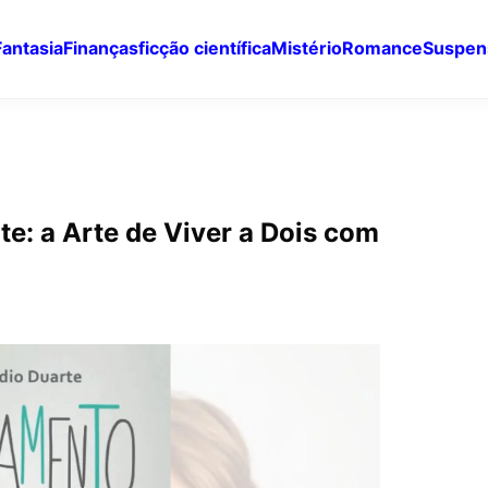
Fantasia
Finanças
ficção científica
Mistério
Romance
Suspen
e: a Arte de Viver a Dois com