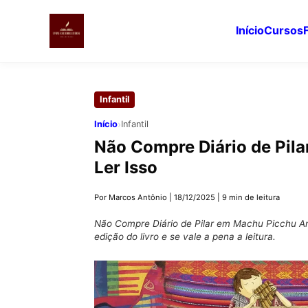
Início
Cursos
Pular
para
Infantil
o
conteúdo
›
Início
Infantil
principal
Não Compre Diário de Pil
Ler Isso
Por Marcos Antônio
|
18/12/2025
|
9 min de leitura
Não Compre Diário de Pilar em Machu Picchu An
edição do livro e se vale a pena a leitura.