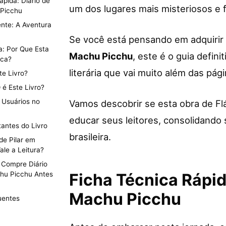
ápida: Diário de
um dos lugares mais misteriosos e
 Picchu
nte: A Aventura
Se você está pensando em adquirir
a: Por Que Esta
Machu Picchu
, este é o guia defin
aca?
literária que vai muito além das pági
e Livro?
é Este Livro?
 Usuários no
Vamos descobrir se esta obra de Flá
educar seus leitores, consolidando s
antes do Livro
brasileira.
 de Pilar em
le a Leitura?
 Compre Diário
chu Picchu Antes
Ficha Técnica Rápida
Machu Picchu
uentes