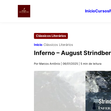
Início
Cursos
Pular
para
Clássicos Literários
o
conteúdo
›
Início
Clássicos Literários
principal
Inferno – August Strindbe
Por Marcos Antônio
|
06/01/2025
|
5 min de leitura