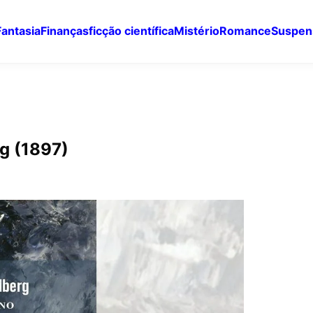
Fantasia
Finanças
ficção científica
Mistério
Romance
Suspen
rg (1897)