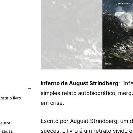
Inferno de August Strindberg
: “In
–
simples relato autobiográfico, me
rata o livro
em crise.
o
Escrito por August Strindberg, um 
 autor
suecos, o livro é um retrato vívido 
lizadas