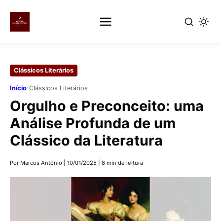
Pular
para
Clássicos Literários
o
conteúdo
›
Início
Clássicos Literários
principal
Orgulho e Preconceito: uma
Análise Profunda de um
Clássico da Literatura
Por Marcos Antônio
|
10/01/2025
|
8 min de leitura