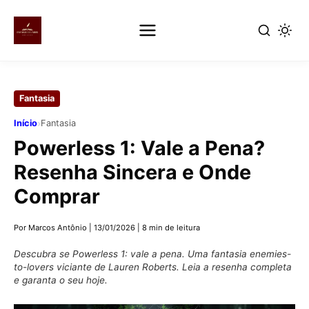
Pular
para
Fantasia
o
conteúdo
›
Início
Fantasia
principal
Powerless 1: Vale a Pena?
Resenha Sincera e Onde
Comprar
Por Marcos Antônio
|
13/01/2026
|
8 min de leitura
Descubra se Powerless 1: vale a pena. Uma fantasia enemies-
to-lovers viciante de Lauren Roberts. Leia a resenha completa
e garanta o seu hoje.