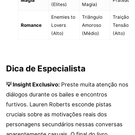
Magia
Prateado
(Elites)
Magia)
Enemies to
Triângulo
Traição e
Romance
Lovers
Amoroso
Tensão
(Alto)
(Médio)
(Alto)
Dica de Especialista
💡 Insight Exclusivo:
Preste muita atenção nos
diálogos durante os bailes e encontros
furtivos. Lauren Roberts esconde pistas
cruciais sobre as motivações reais dos
personagens secundários nessas conversas
aparentemente casuais. O final do livro